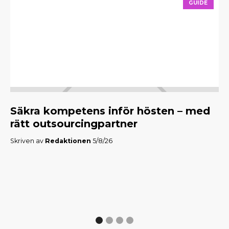
GUIDE
Säkra kompetens inför hösten – med
M
rätt outsourcingpartner
f
Skriven av
Redaktionen
5/8/26
Skr