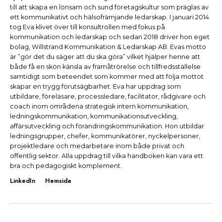
till att skapa en lönsam och sund företagskultur som präglas av
ett kommunikativt och hälsofrämjande ledarskap. I januari 2014
tog Eva klivet över till konsultrollen med fokus på
kommunikation och ledarskap och sedan 2018 driver hon eget
bolag, Willstrand Kommunikation & Ledarskap AB. Evas motto
är ”gör det du säger att du ska göra” vilket hjälper henne att
både få en skön känsla av framåtrörelse och tillfredsställelse
samtidigt som beteendet som kommer med att följa mottot
skapar en trygg förutsägbarhet. Eva har uppdrag som
utbildare, föreläsare, processledare, facilitator, rådgivare och
coach inom områdena strategisk intern kommunikation,
ledningskommunikation, kommunikationsutveckling,
affärsutveckling och förändringskommunikation. Hon utbildar
ledningsgrupper, chefer, kommunikatörer, nyckelpersoner,
projektledare och medarbetare inom både privat och
offentlig sektor. Alla uppdrag till vilka handboken kan vara ett
bra och pedagogiskt komplement.
LinkedIn
Hemsida