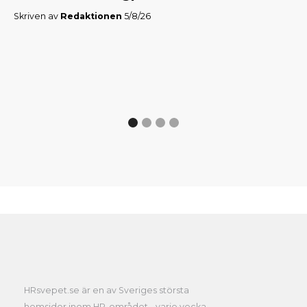
Skriven av
Redaktionen
5/8/26
Skr
HRsvepet.se är en av Sveriges största
hemsidor inom HR-området - varje vecka