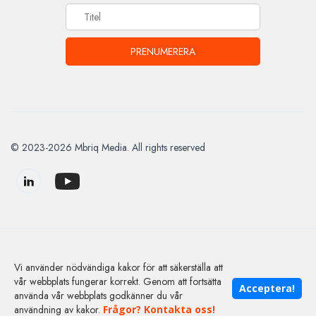
© 2023-2026 Mbriq Media. All rights reserved
HRsvepet.se - siten för dig med personalansvar.
Vi använder nödvändiga kakor för att säkerställa att
vår webbplats fungerar korrekt. Genom att fortsätta
Acceptera!
använda vår webbplats godkänner du vår
användning av kakor.
Frågor? Kontakta oss!