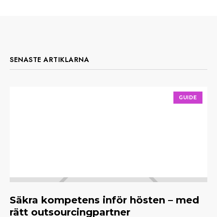
SENASTE ARTIKLARNA
GUIDE
Säkra kompetens inför hösten – med
M
rätt outsourcingpartner
f