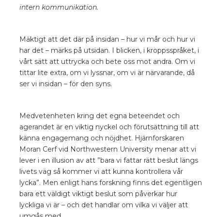
intern kommunikation.
Mäktigt att det där på insidan – hur vi mår och hur vi
har det – märks på utsidan. I blicken, i kroppsspråket, i
vårt sätt att uttrycka och bete oss mot andra. Om vi
tittar lite extra, om vi lyssnar, om vi är närvarande, då
ser vi insidan – för den syns.
Medvetenheten kring det egna beteendet och
agerandet är en viktig nyckel och förutsättning till att
känna engagemang och nöjdhet. Hjärnforskaren
Moran Cerf vid Northwestern University menar att vi
lever i en illusion av att ”bara vi fattar rätt beslut längs
livets väg så kommer vi att kunna kontrollera vår
lycka”. Men enligt hans forskning finns det egentligen
bara ett väldigt viktigt beslut som påverkar hur
lyckliga vi är – och det handlar om vilka vi väljer att
umgås med.