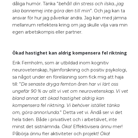
dåliga humör. Tänka ”
behåll din stress och ilska…jag
ska bannemej inte göra den till min
”. Och jag kan ta
ansvar för hur jag påverkar andra. Jag kan med jämna
mellanrum reflektera kring om jag skulle vilja vara min
egen arbetskompis eller partner.
Ökad hastighet kan aldrig kompensera fel riktning
Erik Fernholm, som är utbildad inom kognitiv
neurovetenskap, hjärnforskning och positiv psykologi,
sa något under en föreläsning som fick mig att haja
till: ”
De senaste dryga femton åren har vi lärt oss
ungefär 90 % av allt vi vet om neurovetenskap. Vi vet
bland annat att ökad hastighet aldrig kan
kompensera fel riktning. Vi behöver istället tänka
om, göra annorlunda
.” Detta
vet
vi. Ändå ser vi det
hela tiden. Både i privatlivet och i arbetslivet, inte
minst det sistnämnda.
Öka!
Effektivisera
ännu
mer!
Påbörja
ännu
fler aktiviteter och projekt!
Öka
!