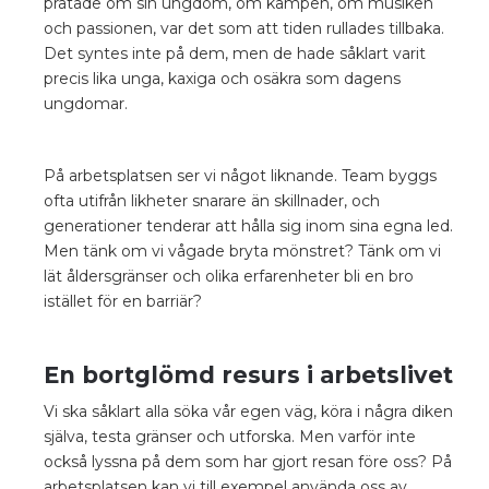
pratade om sin ungdom, om kampen, om musiken
och passionen, var det som att tiden rullades tillbaka.
Det syntes inte på dem, men de hade såklart varit
precis lika unga, kaxiga och osäkra som dagens
ungdomar.
På arbetsplatsen ser vi något liknande. Team byggs
ofta utifrån likheter snarare än skillnader, och
generationer tenderar att hålla sig inom sina egna led.
Men tänk om vi vågade bryta mönstret? Tänk om vi
lät åldersgränser och olika erfarenheter bli en bro
istället för en barriär?
En bortglömd resurs i arbetslivet
Vi ska såklart alla söka vår egen väg, köra i några diken
själva, testa gränser och utforska. Men varför inte
också lyssna på dem som har gjort resan före oss? På
arbetsplatsen kan vi till exempel använda oss av