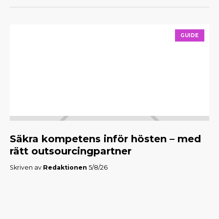
GUIDE
Säkra kompetens inför hösten – med
M
rätt outsourcingpartner
f
Skriven av
Redaktionen
5/8/26
Skr