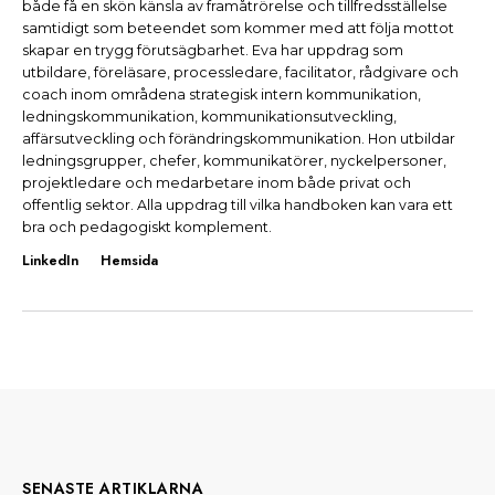
både få en skön känsla av framåtrörelse och tillfredsställelse
samtidigt som beteendet som kommer med att följa mottot
skapar en trygg förutsägbarhet. Eva har uppdrag som
utbildare, föreläsare, processledare, facilitator, rådgivare och
coach inom områdena strategisk intern kommunikation,
ledningskommunikation, kommunikationsutveckling,
affärsutveckling och förändringskommunikation. Hon utbildar
ledningsgrupper, chefer, kommunikatörer, nyckelpersoner,
projektledare och medarbetare inom både privat och
offentlig sektor. Alla uppdrag till vilka handboken kan vara ett
bra och pedagogiskt komplement.
LinkedIn
Hemsida
SENASTE ARTIKLARNA