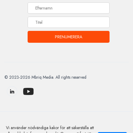
© 2023-2026 Mbriq Media. All rights reserved
HRsvepet.se - siten för dig med personalansvar.
Vi använder nödvändiga kakor för att säkerställa att