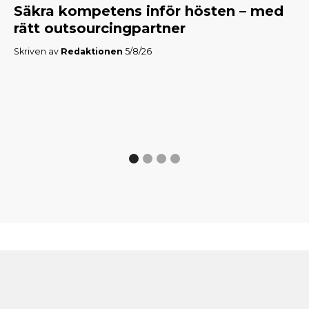
Säkra kompetens inför hösten – med
M
rätt outsourcingpartner
f
Skriven av
Redaktionen
5/8/26
Skr