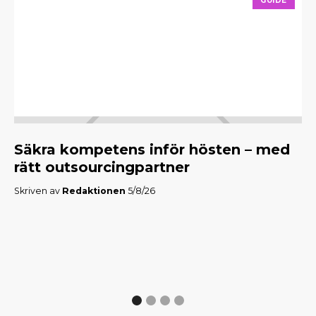
GUIDE
Säkra kompetens inför hösten – med
M
rätt outsourcingpartner
f
Skriven av
Redaktionen
5/8/26
Skr