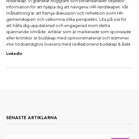
ledarskap. Vi granskar noggrant och tillhandahåller objektiv
information för att hjälpa dig att navigera i HR-landskapet. Vår
målsättning är att främja diskussion och reflektion inom HR-
gemenskapen och välkomna olika perspektiv. Lita på oss för
att hålla dig uppdaterad och engagerad inom detta
spännande område. Artiklar som är markerade som sponsrade
eller krönikor är budskap med opinionsmaterial och stämmer
inte nödvändigtvis överens med redkationens budskap & åsikt.
LinkedIn
SENASTE ARTIKLARNA