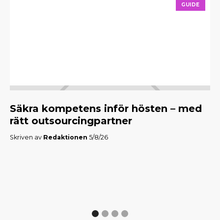
GUIDE
Säkra kompetens inför hösten – med
M
rätt outsourcingpartner
f
Skriven av
Redaktionen
5/8/26
Skr