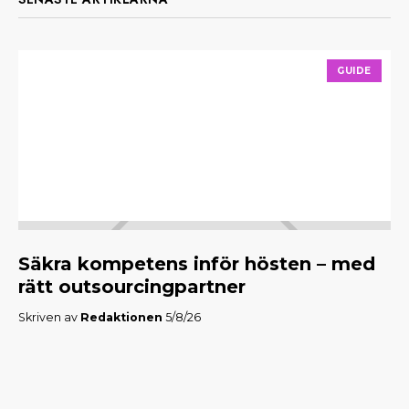
GUIDE
Säkra kompetens inför hösten – med
M
rätt outsourcingpartner
f
Skriven av
Redaktionen
5/8/26
Skr