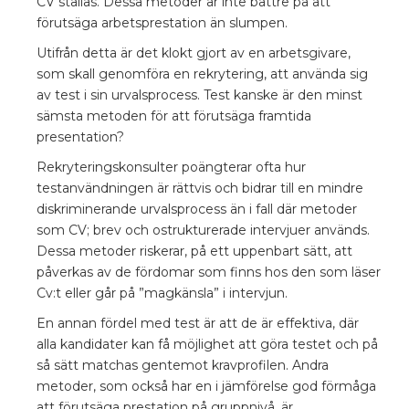
CV ställas. Dessa metoder är inte bättre på att
förutsäga arbetsprestation än slumpen.
Utifrån detta är det klokt gjort av en arbetsgivare,
som skall genomföra en rekrytering, att använda sig
av test i sin urvalsprocess. Test kanske är den minst
sämsta metoden för att förutsäga framtida
presentation?
Rekryteringskonsulter poängterar ofta hur
testanvändningen är rättvis och bidrar till en mindre
diskriminerande urvalsprocess än i fall där metoder
som CV; brev och ostrukturerade intervjuer används.
Dessa metoder riskerar, på ett uppenbart sätt, att
påverkas av de fördomar som finns hos den som läser
Cv:t eller går på ”magkänsla” i intervjun.
En annan fördel med test är att de är effektiva, där
alla kandidater kan få möjlighet att göra testet och på
så sätt matchas gentemot kravprofilen. Andra
metoder, som också har en i jämförelse god förmåga
att förutsäga prestation på gruppnivå, är