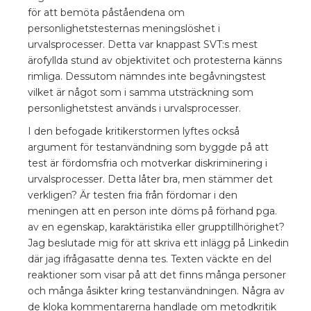
för att bemöta påståendena om
personlighetstesternas meningslöshet i
urvalsprocesser. Detta var knappast SVT:s mest
ärofyllda stund av objektivitet och protesterna känns
rimliga. Dessutom nämndes inte begåvningstest
vilket är något som i samma utsträckning som
personlighetstest används i urvalsprocesser.
I den befogade kritikerstormen lyftes också
argument för testanvändning som byggde på att
test är fördomsfria och motverkar diskriminering i
urvalsprocesser. Detta låter bra, men stämmer det
verkligen? Är testen fria från fördomar i den
meningen att en person inte döms på förhand pga.
av en egenskap, karaktäristika eller grupptillhörighet?
Jag beslutade mig för att skriva ett inlägg på Linkedin
där jag ifrågasatte denna tes. Texten väckte en del
reaktioner som visar på att det finns många personer
och många åsikter kring testanvändningen. Några av
de kloka kommentarerna handlade om metodkritik