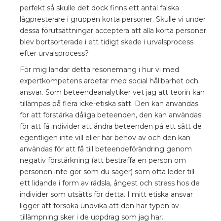
perfekt så skulle det dock finns ett antal falska
lågpresterare i gruppen korta personer. Skulle vi under
dessa förutsättningar acceptera att alla korta personer
blev bortsorterade i ett tidigt skede i urvalsprocess
efter urvalsprocess?
För mig landar detta resonemang i hur vi med
expertkompetens arbetar med social hållbarhet och
ansvar. Som beteendeanalytiker vet jag att teorin kan
tillämpas på flera icke-etiska sätt. Den kan användas
för att förstärka dåliga beteenden, den kan användas
för att få individer att ändra beteenden på ett sätt de
egentligen inte vill eller har behov av och den kan
användas för att få till beteendeförändring genom
negativ förstärkning (att bestraffa en person om
personen inte gör som du säger) som ofta leder till
ett lidande i form av rädsla, ångest och stress hos de
individer som utsätts för detta. I mitt etiska ansvar
ligger att försöka undvika att den här typen av
tillämpning sker i de uppdrag som jag har.