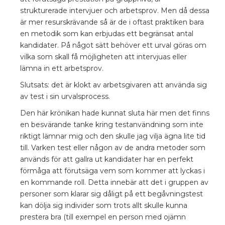
strukturerade intervjuer och arbetsprov. Men då dessa
är mer resurskrävande så är de i oftast praktiken bara
en metodik som kan erbjudas ett begränsat antal
kandidater. På något sätt behöver ett urval göras om
vilka som skall få möjligheten att intervjuas eller
lämna in ett arbetsprov.
Slutsats: det är klokt av arbetsgivaren att använda sig
av test i sin urvalsprocess.
Den här krönikan hade kunnat sluta här men det finns
en besvärande tanke kring testanvändning som inte
riktigt lämnar mig och den skulle jag vilja ägna lite tid
till. Varken test eller någon av de andra metoder som
används för att gallra ut kandidater har en perfekt
förmåga att förutsäga vem som kommer att lyckas i
en kommande roll. Detta innebär att det i gruppen av
personer som klarar sig dåligt på ett begåvningstest
kan dölja sig individer som trots allt skulle kunna
prestera bra (till exempel en person med ojämn