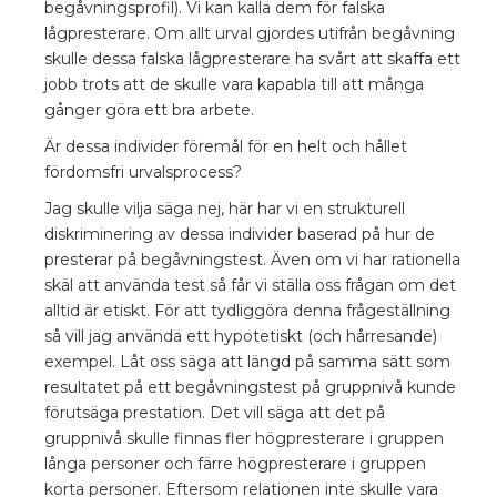
begåvningsprofil). Vi kan kalla dem för falska
lågpresterare. Om allt urval gjordes utifrån begåvning
skulle dessa falska lågpresterare ha svårt att skaffa ett
jobb trots att de skulle vara kapabla till att många
gånger göra ett bra arbete.
Är dessa individer föremål för en helt och hållet
fördomsfri urvalsprocess?
Jag skulle vilja säga nej, här har vi en strukturell
diskriminering av dessa individer baserad på hur de
presterar på begåvningstest. Även om vi har rationella
skäl att använda test så får vi ställa oss frågan om det
alltid är etiskt. För att tydliggöra denna frågeställning
så vill jag använda ett hypotetiskt (och hårresande)
exempel. Låt oss säga att längd på samma sätt som
resultatet på ett begåvningstest på gruppnivå kunde
förutsäga prestation. Det vill säga att det på
gruppnivå skulle finnas fler högpresterare i gruppen
långa personer och färre högpresterare i gruppen
korta personer. Eftersom relationen inte skulle vara