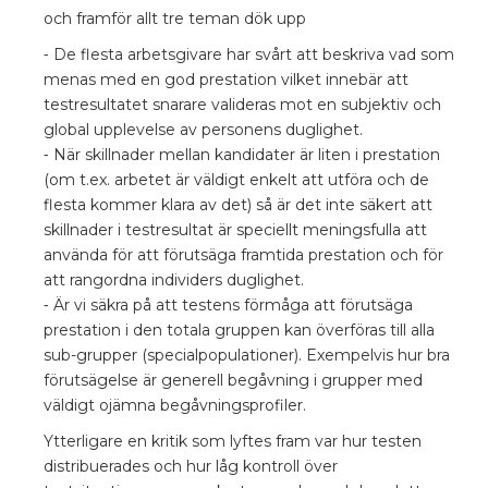
och framför allt tre teman dök upp
⁃ De flesta arbetsgivare har svårt att beskriva vad som
menas med en god prestation vilket innebär att
testresultatet snarare valideras mot en subjektiv och
global upplevelse av personens duglighet.
⁃ När skillnader mellan kandidater är liten i prestation
(om t.ex. arbetet är väldigt enkelt att utföra och de
flesta kommer klara av det) så är det inte säkert att
skillnader i testresultat är speciellt meningsfulla att
använda för att förutsäga framtida prestation och för
att rangordna individers duglighet.
⁃ Är vi säkra på att testens förmåga att förutsäga
prestation i den totala gruppen kan överföras till alla
sub-grupper (specialpopulationer). Exempelvis hur bra
förutsägelse är generell begåvning i grupper med
väldigt ojämna begåvningsprofiler.
Ytterligare en kritik som lyftes fram var hur testen
distribuerades och hur låg kontroll över