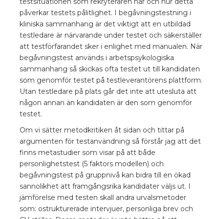
testsituationen som rekryteraren har och hur detta
påverkar testets pålitlighet. I begåvningstestning i
kliniska sammanhang är det viktigt att en utbildad
testledare är närvarande under testet och säkerställer
att testförfarandet sker i enlighet med manualen. När
begåvningstest används i arbetspsykologiska
sammanhang så skickas ofta testet ut till kandidaten
som genomför testet på testleverantörens plattform.
Utan testledare på plats går det inte att utesluta att
någon annan än kandidaten är den som genomför
testet.
Om vi sätter metodkritiken åt sidan och tittar på
argumenten för testanvändning så förstår jag att det
finns metastudier som visar på att både
personlighetstest (5 faktors modellen) och
begåvningstest på gruppnivå kan bidra till en ökad
sannolikhet att framgångsrika kandidater väljs ut. I
jämförelse med testen skall andra urvalsmetoder
som: ostrukturerade intervjuer, personliga brev och