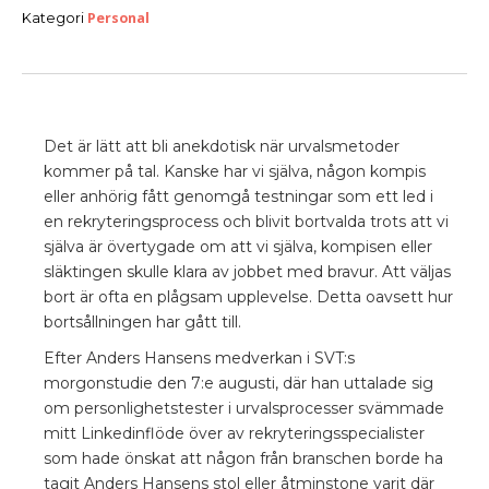
Personal
Kategori
Det är lätt att bli anekdotisk när urvalsmetoder
kommer på tal. Kanske har vi själva, någon kompis
eller anhörig fått genomgå testningar som ett led i
en rekryteringsprocess och blivit bortvalda trots att vi
själva är övertygade om att vi själva, kompisen eller
släktingen skulle klara av jobbet med bravur. Att väljas
bort är ofta en plågsam upplevelse. Detta oavsett hur
bortsållningen har gått till.
Efter Anders Hansens medverkan i SVT:s
morgonstudie den 7:e augusti, där han uttalade sig
om personlighetstester i urvalsprocesser svämmade
mitt Linkedinflöde över av rekryteringsspecialister
som hade önskat att någon från branschen borde ha
tagit Anders Hansens stol eller åtminstone varit där