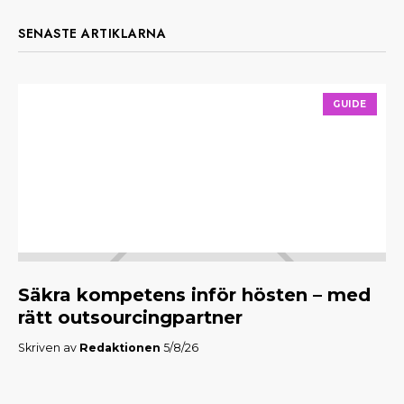
SENASTE ARTIKLARNA
GUIDE
Säkra kompetens inför hösten – med
M
rätt outsourcingpartner
f
Skriven av
Redaktionen
5/8/26
Skr