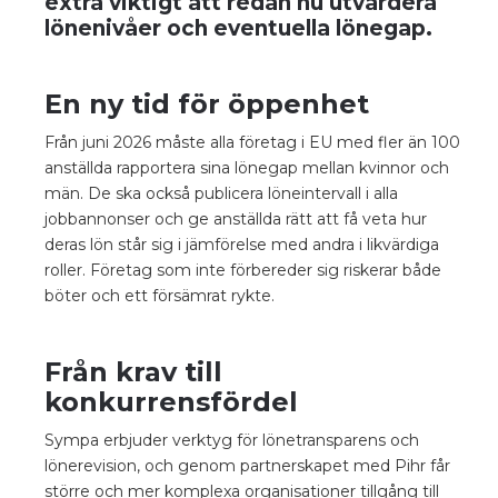
extra viktigt att redan nu utvärdera
lönenivåer och eventuella lönegap.
En ny tid för öppenhet
Från juni 2026 måste alla företag i EU med fler än 100
anställda rapportera sina lönegap mellan kvinnor och
män. De ska också publicera löneintervall i alla
jobbannonser och ge anställda rätt att få veta hur
deras lön står sig i jämförelse med andra i likvärdiga
roller. Företag som inte förbereder sig riskerar både
böter och ett försämrat rykte.
Från krav till
konkurrensfördel
Sympa erbjuder verktyg för lönetransparens och
lönerevision, och genom partnerskapet med Pihr får
större och mer komplexa organisationer tillgång till