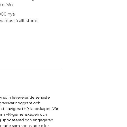
mifrån.
 000 nya
äntas få allt större
r som levererar de senaste
 granskar noggrant och
 att navigera i HR-landskapet. Vår
n inom HR-gemenskapen och
 dig uppdaterad och engagerad
kerade som sponsrade eller