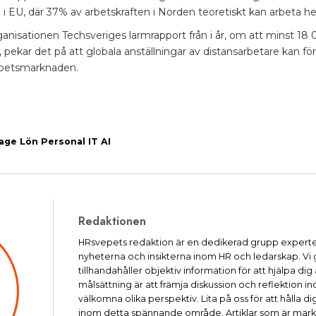
 i EU, där 37% av arbetskraften i Norden teoretiskt kan arbeta he
nisationen Techsveriges larmrapport från i år, om att minst 18
 pekar det på att globala anställningar av distansarbetare kan förv
rbetsmarknaden.
age
Lön
Personal
IT
AI
Redaktionen
HRsvepets redaktion är en dedikerad grupp experte
nyheterna och insikterna inom HR och ledarskap. Vi
tillhandahåller objektiv information för att hjälpa dig
målsättning är att främja diskussion och reflektio
välkomna olika perspektiv. Lita på oss för att hålla
inom detta spännande område. Artiklar som är mar