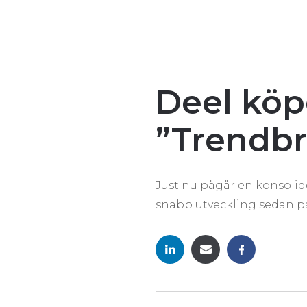
Deel köp
”Trendbr
Just nu pågår en konsolide
snabb utveckling sedan pa