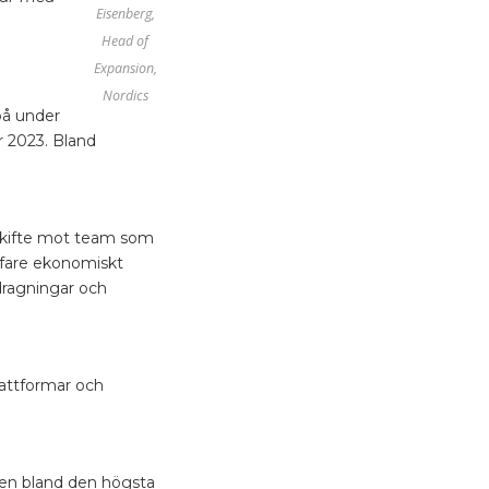
Eisenberg,
Head of
Expansion,
Nordics
på under
r 2023. Bland
 skifte mot team som
uffare ekonomiskt
dragningar och
lattformar och
den bland den högsta