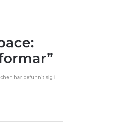
pace:
tformar”
schen har befunnit sig i