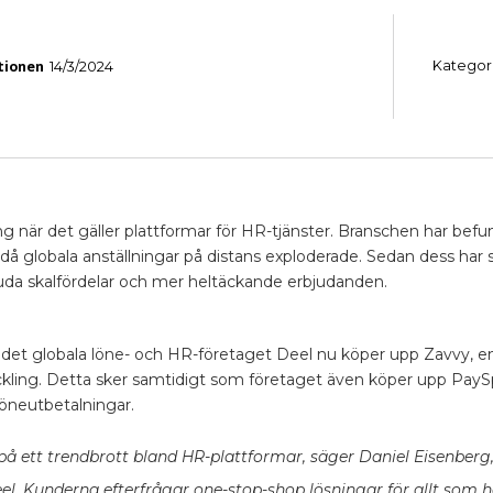
tionen
Kategor
14/3/2024
g när det gäller plattformar för HR-tjänster. Branschen har befun
å globala anställningar på distans exploderade. Sedan dess har s
juda skalfördelar och mer heltäckande erbjudanden.
 det globala löne- och HR-företaget Deel nu köper upp Zavvy, en
eckling. Detta sker samtidigt som företaget även köper upp PayS
löneutbetalningar.
n på ett trendbrott bland HR-plattformar, säger Daniel Eisenberg
el. Kunderna efterfrågar one-stop-shop lösningar för allt som 