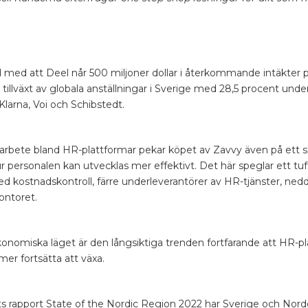
ed att Deel når 500 miljoner dollar i återkommande intäkter 
tillväxt av globala anställningar i Sverige med 28,5 procent unde
larna, Voi och Schibstedt.
ansarbete bland HR-plattformar pekar köpet av Zavvy även på ett
ur personalen kan utvecklas mer effektivt. Det här speglar ett t
d kostnadskontroll, färre underleverantörer av HR-tjänster, ned
ontoret.
nomiska läget är den långsiktiga trenden fortfarande att HR-p
er fortsätta att växa.
ets rapport State of the Nordic Region 2022 har Sverige och Nor