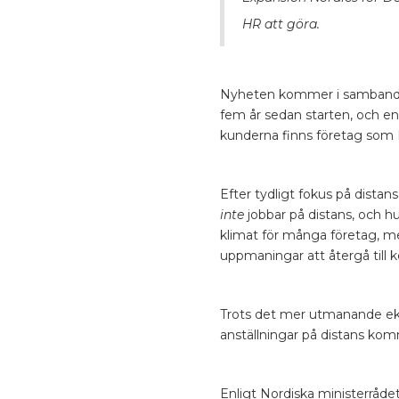
HR att göra.
Nyheten kommer i samband m
fem år sedan starten, och en 
kunderna finns företag som K
Efter tydligt fokus på dist
inte
jobbar på distans, och h
klimat för många företag, me
uppmaningar att återgå till k
Trots det mer utmanande eko
anställningar på distans komm
Enligt Nordiska ministerråd