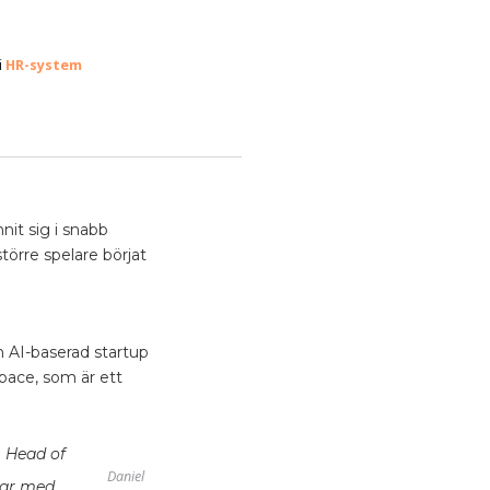
HR-system
i
nit sig i snabb
törre spelare börjat
 AI-baserad startup
pace, som är ett
, Head of
Daniel
har med