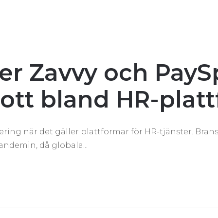
er Zavvy och PayS
ott bland HR-plat
ring när det gäller plattformar för HR-tjänster. Bran
ndemin, då globala...