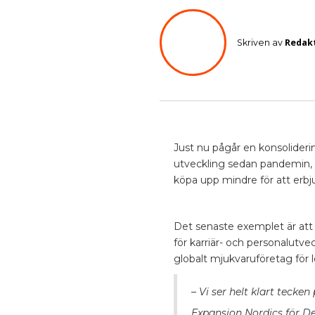
Redak
Skriven av
Just nu pågår en konsoliderin
utveckling sedan pandemin, d
köpa upp mindre för att erb
Det senaste exemplet är att
för karriär- och personalutv
globalt mjukvaruföretag för 
– Vi ser helt klart tecke
Expansion Nordics för De