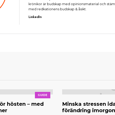
krönikor är budskap med opinionsmaterial och stäm
med redkationens budskap & åsikt.
LinkedIn
GUIDE
ör hösten – med
Minska stressen id
ner
förändring imorgo