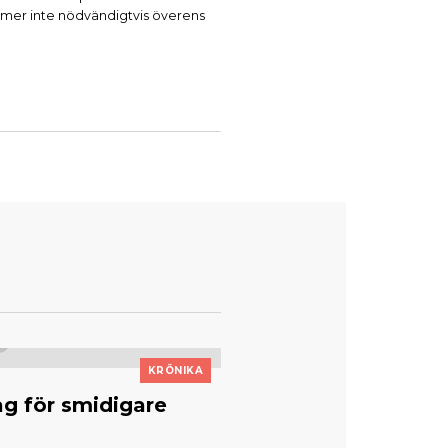
mer inte nödvändigtvis överens
KRÖNIKA
ag för smidigare
Beteende – ett inter
n
Skriven av
Lisbeth Rydén
6/1/2026