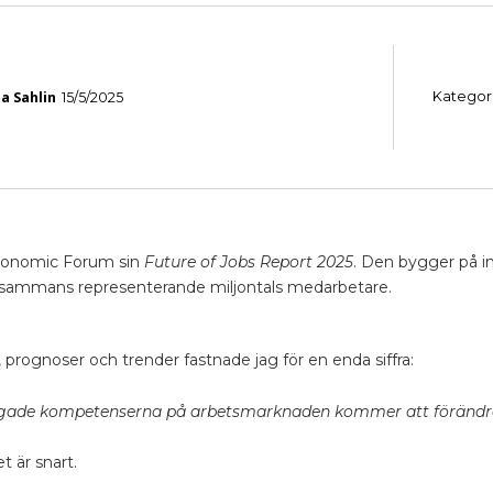
na Sahlin
Kategor
15/5/2025
 Economic Forum sin
Future of Jobs Report 2025
. Den bygger på in
tillsammans representerande miljontals medarbetare.
, prognoser och trender fastnade jag för en enda siffra:
ågade kompetenserna på arbetsmarknaden kommer att förändras
t är snart.