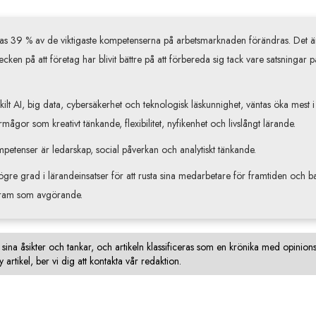
as 39 % av de viktigaste kompetenserna på arbetsmarknaden förändras. Det är
cken på att företag har blivit bättre på att förbereda sig tack vare satsningar p
kilt AI, big data, cybersäkerhet och teknologisk läskunnighet, väntas öka mest i
mågor som kreativt tänkande, flexibilitet, nyfikenhet och livslångt lärande.
petenser är ledarskap, social påverkan och analytiskt tänkande.
högre grad i lärandeinsatser för att rusta sina medarbetare för framtiden och 
 fram som avgörande.
en sina åsikter och tankar, och artikeln klassificeras som en krönika med opini
y artikel, ber vi dig att kontakta vår redaktion.