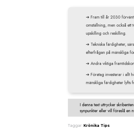
➔ Fram till år 2030 förvänt
omställning, men också ett te
upskilling och reskilling.
➔ Tekniska färdigheter, särs
efterfrågan på mänskliga för
➔ Andra viktiga framtidskom
➔ Företag investerar i allt 
mänskliga färdigheter lyfts
I denna text uttrycker skribent
synpunkter eller vill föreslå en n
Taggar:
Krönika
Tips