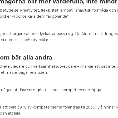
mågorna blir mer värdefulla, inte mind
tydelse: kreativitet, flexibilitet, empati, analytisk förmåga och l
 tycker vi borde kalla dem “avgörande”.
r att organisationer lyckas anpassa sig. De får team att fungera
 vi utvecklas och utvecklar.
om bär alla andra
hefer, ledare och verksamhetsutvecklare – märker att det inte 
det måste pågå hela tiden.
förmågan att lära som gör alla andra kompetenser möjliga.
r att bara 39 % av kompetenserna förändras till 2030. Då hinner 
gan att lära.