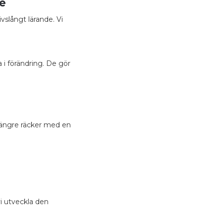
re
ivslångt lärande. Vi
 i förändring. De gör
längre räcker med en
vi utveckla den