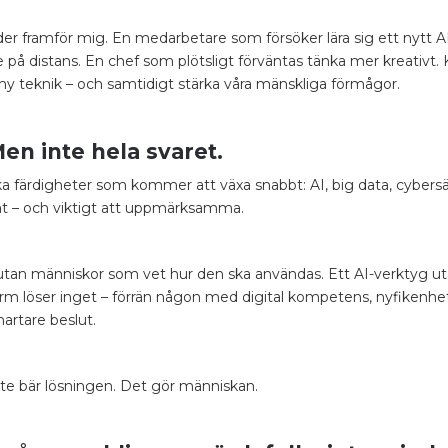
ilder framför mig. En medarbetare som försöker lära sig ett nytt 
 distans. En chef som plötsligt förväntas tänka mer kreativt.
ny teknik – och samtidigt stärka våra mänskliga förmågor.
Men inte hela svaret.
ska färdigheter som kommer att växa snabbt: AI, big data, cybersä
tat – och viktigt att uppmärksamma.
tan människor som vet hur den ska användas. Ett AI-verktyg uta
form löser inget – förrän någon med digital kompetens, nyfike
martare beslut.
inte bär lösningen. Det gör människan.