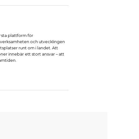
sta plattform för
 verksamheten och utvecklingen
platser runt om i landet. Att
r innebär ett stort ansvar – att
ramtiden.