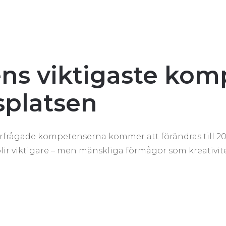
ns viktigaste kom
splatsen
terfrågade kompetenserna kommer att förändras till 20
ir viktigare – men mänskliga förmågor som kreativite