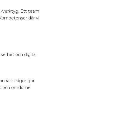
AI-verktyg. Ett team
 Kompetenser där vi
kerhet och digital
n rätt frågor gör
nhet och omdöme