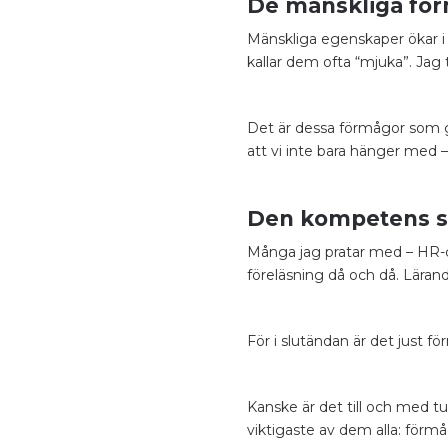
De mänskliga för
Mänskliga egenskaper ökar i be
kallar dem ofta “mjuka”. Jag
Det är dessa förmågor som gö
att vi inte bara hänger med –
Den kompetens s
Många jag pratar med – HR-c
föreläsning då och då. Läran
För i slutändan är det just 
Kanske är det till och med tu
viktigaste av dem alla: förmå