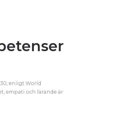
petenser
30, enligt World
t, empati och lärande är