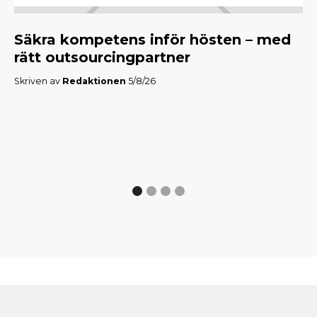
Säkra kompetens inför hösten – med
M
rätt outsourcingpartner
f
Skriven av
Redaktionen
5/8/26
Skr