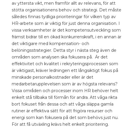
av yttersta vikt, men framför allt av relevans, för att
stötta organisationens behov och strategi. Det måste
således finnas tydliga prioriteringar för vilken typ av
HR-arbete som är viktig för just denna organisation. I
vissa verksamheter är det kompetensutveckling som
främst bidrar till en ökad konkurrenskraft, i en annan är
det viktigare med kompensation- och
belöningsstrategier. Detta styr i nästa steg även de
områden som analysen ska fokusera på. Är det
effektivitet och kvalitet i rekryteringsprocessen som
är viktigast, kräver ledningen ett långsiktigt fokus på
minskade personalkostnader eller är det
medarbetarupplevelsen som är av högsta relevans?
Vissa områden och processer inom HR behöver helt
enkelt stå tillbaka till förmån för andra. Att våga rikta
bort fokuset från dessa och att våga släppa gamla
rutiner är effektiva sätt för att frigöra resurser och
energi som kan fokusera på det som behövs just nu.
För att få utväxling krävs helt enkelt prioritering.