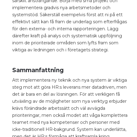
särskilt ansträngande. Börja med små projekt och
implementera gradvis nya arbetsmetoder och
systemstöd. Säkerställ exempelvis först att ni på ett
effektivt sätt kan få fram de underlag som efterfrågas
för den externa- och interna rapporteringen. Lägg
därefter kraft på analys och systematisk uppföljning
inom de prioriterade områden som lyfts fram som
viktiga av ledningen och i företagets strategi.
Sammanfattning
Att implementera ny teknik och nya system är viktiga
steg mot att göra HR:s leverans mer datadriven, men
det är bara en del av lösningen. För att verkligen få
utväxling av de möjligheter som nya verktyg erbjuder
krävs förändrade arbetssätt och väl avvägda
prioriteringar, men också modet att våga komplettera
teamet med nya kompetenser och personer med
icke-traditionell HR-bakgrund. System kan underlätta,
men det är HR:s förmåga att kraftsamla kring