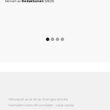
Skriven av
Redaktionen
5/8/26
Skr
HRsvepet.se är en av Sveriges största
hemsidor inom HR-området - varje vecka