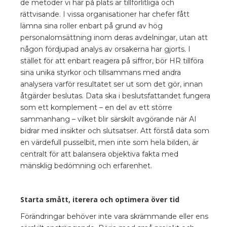
de metoder vi har på plats är tillförlitliga och
rättvisande. I vissa organisationer har chefer fått
lämna sina roller enbart på grund av hög
personalomsättning inom deras avdelningar, utan att
någon fördjupad analys av orsakerna har gjorts. I
stället för att enbart reagera på siffror, bör HR tillföra
sina unika styrkor och tillsammans med andra
analysera varför resultatet ser ut som det gör, innan
åtgärder beslutas. Data ska i beslutsfattandet fungera
som ett komplement – en del av ett större
sammanhang – vilket blir särskilt avgörande när AI
bidrar med insikter och slutsatser. Att förstå data som
en värdefull pusselbit, men inte som hela bilden, är
centralt för att balansera objektiva fakta med
mänsklig bedömning och erfarenhet.
Starta smått, iterera och optimera över tid
Förändringar behöver inte vara skrämmande eller ens