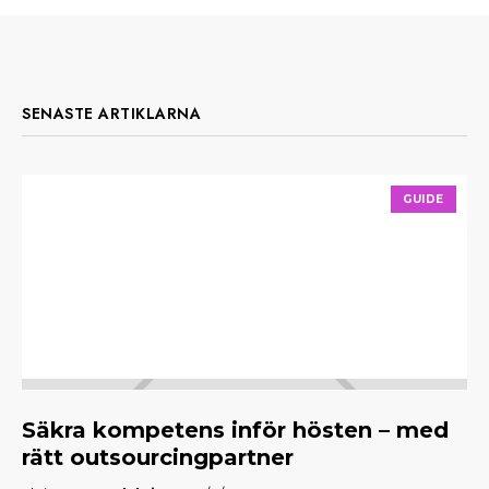
SENASTE ARTIKLARNA
GUIDE
Säkra kompetens inför hösten – med
M
rätt outsourcingpartner
f