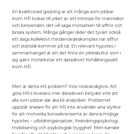
En kvalificerad gissning är att många som jobbar
inom HR lockas till yrket av sitt intresse för människor
och beteenden, det vill säga motsatsen till siffror och
binära system. Många gånger råder det tyvärr också
ett slags kollektivt mindervärdeskomplex när siffror
och statistik kommer på tal. En relevant hypotes i
sammanhanget är att det finns en yrkeskultur som i
sig självt motarbetar ett datadrivet förhållningssätt
inom HR.
Men är detta ett problem? Inte nödvändigtvis. Att
göra HR:s leverans mer datadriven betyder inte att
alla som jobbar där ska bli analytiker. Problemet
uppstår snarare för att HR inte använder sina styrkor
för att motverka konsekvenserna av denna möjliga
hypotes – utbildningsinsatser, förändringspsykologi,
mobilisering och psykologisk trygghet. Men kanske