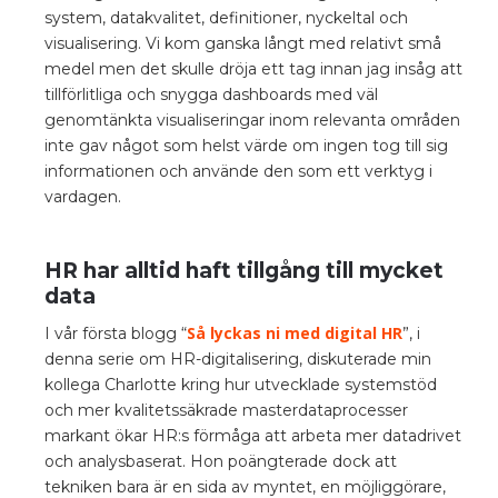
system, datakvalitet, definitioner, nyckeltal och
visualisering. Vi kom ganska långt med relativt små
medel men det skulle dröja ett tag innan jag insåg att
tillförlitliga och snygga dashboards med väl
genomtänkta visualiseringar inom relevanta områden
inte gav något som helst värde om ingen tog till sig
informationen och använde den som ett verktyg i
vardagen.
HR har alltid haft tillgång till mycket
data
Så lyckas ni med digital HR
I vår första blogg “
”, i
denna serie om HR-digitalisering, diskuterade min
kollega Charlotte kring hur utvecklade systemstöd
och mer kvalitetssäkrade masterdataprocesser
markant ökar HR:s förmåga att arbeta mer datadrivet
och analysbaserat. Hon poängterade dock att
tekniken bara är en sida av myntet, en möjliggörare,