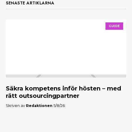
SENASTE ARTIKLARNA
GUIDE
Säkra kompetens inför hösten – med
M
rätt outsourcingpartner
f
Skriven av
Redaktionen
5/8/26
Skr