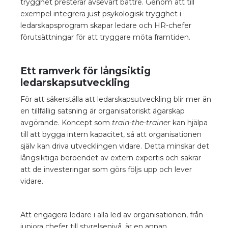
trygghet presterar avsevärt bättre. Genom att till
exempel integrera just psykologisk trygghet i
ledarskapsprogram skapar ledare och HR-chefer
förutsättningar för att tryggare möta framtiden.
Ett ramverk för långsiktig
ledarskapsutveckling
För att säkerställa att ledarskapsutveckling blir mer än
en tillfällig satsning är organisatoriskt ägarskap
avgörande. Koncept som
train-the-trainer
kan hjälpa
till att bygga intern kapacitet, så att organisationen
själv kan driva utvecklingen vidare. Detta minskar det
långsiktiga beroendet av extern expertis och säkrar
att de investeringar som görs följs upp och lever
vidare.
Att engagera ledare i alla led av organisationen, från
juniora chefer till styrelsenivå, är en annan