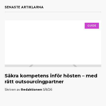
SENASTE ARTIKLARNA
GUIDE
Säkra kompetens inför hösten – med
M
rätt outsourcingpartner
f
Skriven av
Redaktionen
5/8/26
Skr