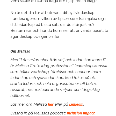
Vem skulle du kunna fråga om hjälp redan idag?
Nu är det din tur att utmana ditt självledarskap.
Fundera igenom vilken av tipsen som kan hjälpa dig i
ditt ledarskap på bästa sätt där du står just nu?
Bestäm när och hur du kommer att använda tipset, ta
ägandeskap och genomför.
Om Melissa
Med 11 års erfarenhet från sälj och ledarskap inom IT
är Melissa Grote idag professionell ledarskapskonsult
som håller workshop, föreläser och coachar inom
ledarskap och självledarskap. Med fokus på att
stärka ledare och hela organisationer till bättre
resultat, mer inkluderande miljöer och långsiktig
hållbarhet.
här
LinkedIn
Läs mer om Melissa
eller på
.
Inclusion Impact
Lyssna in på Melissas podcast: