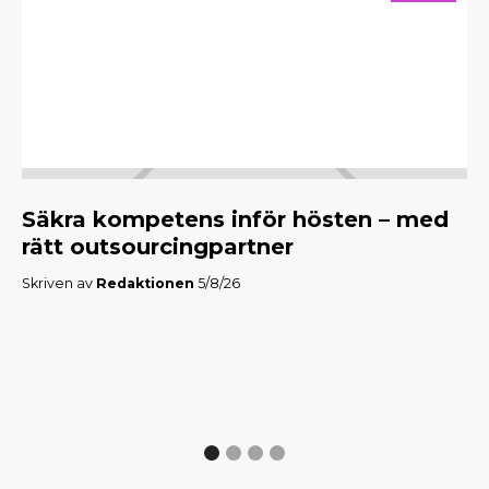
Säkra kompetens inför hösten – med
M
rätt outsourcingpartner
f
Skriven av
Redaktionen
5/8/26
Skr