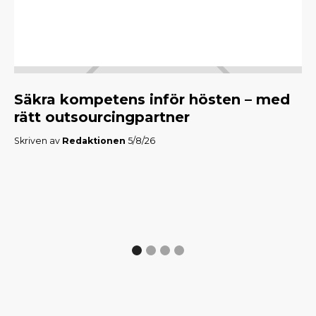
Säkra kompetens inför hösten – med
M
rätt outsourcingpartner
f
Skriven av
Redaktionen
5/8/26
Skr