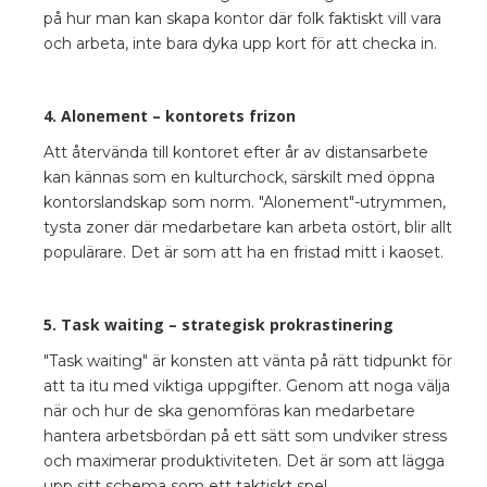
på hur man kan skapa kontor där folk faktiskt vill vara
och arbeta, inte bara dyka upp kort för att checka in.
4. Alonement – kontorets frizon
Att återvända till kontoret efter år av distansarbete
kan kännas som en kulturchock, särskilt med öppna
kontorslandskap som norm. "Alonement"-utrymmen,
tysta zoner där medarbetare kan arbeta ostört, blir allt
populärare. Det är som att ha en fristad mitt i kaoset.
5. Task waiting – strategisk prokrastinering
"Task waiting" är konsten att vänta på rätt tidpunkt för
att ta itu med viktiga uppgifter. Genom att noga välja
när och hur de ska genomföras kan medarbetare
hantera arbetsbördan på ett sätt som undviker stress
och maximerar produktiviteten. Det är som att lägga
upp sitt schema som ett taktiskt spel.