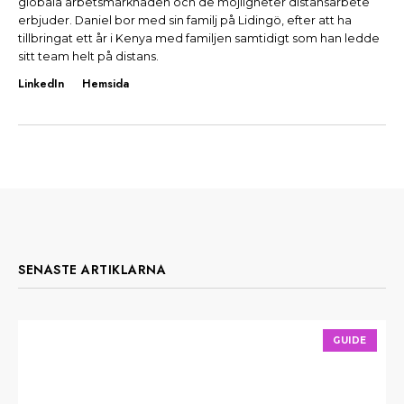
globala arbetsmarknaden och de möjligheter distansarbete
erbjuder. Daniel bor med sin familj på Lidingö, efter att ha
tillbringat ett år i Kenya med familjen samtidigt som han ledde
sitt team helt på distans.
LinkedIn
Hemsida
SENASTE ARTIKLARNA
GUIDE