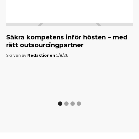
Säkra kompetens inför hösten – med
M
rätt outsourcingpartner
f
Skriven av
Redaktionen
5/8/26
Skr