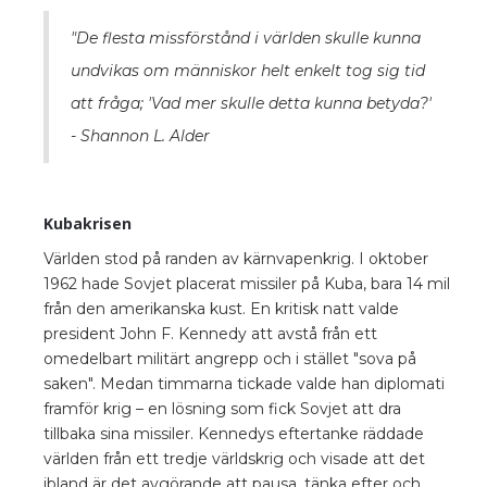
"De flesta missförstånd i världen skulle kunna
undvikas om människor helt enkelt tog sig tid
att fråga; 'Vad mer skulle detta kunna betyda?'
- Shannon L. Alder
Kubakrisen
Världen stod på randen av kärnvapenkrig. I oktober
1962 hade Sovjet placerat missiler på Kuba, bara 14 mil
från den amerikanska kust. En kritisk natt valde
president John F. Kennedy att avstå från ett
omedelbart militärt angrepp och i stället "sova på
saken". Medan timmarna tickade valde han diplomati
framför krig – en lösning som fick Sovjet att dra
tillbaka sina missiler. Kennedys eftertanke räddade
världen från ett tredje världskrig och visade att det
ibland är det avgörande att pausa, tänka efter och