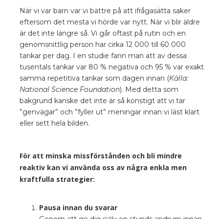
När vi var barn var vi bättre på att ifrågasätta saker
eftersom det mesta vi hörde var nytt. När vi blir äldre
är det inte längre så. Vi går oftast på rutin och en
genomsnittlig person har cirka 12 000 till 60 000
tankar per dag. I en studie fann man att av dessa
tusentals tankar var 80 % negativa och 95 % var exakt
samma repetitiva tankar som dagen innan (
Källa:
National Science Foundation
). Med detta som
bakgrund kanske det inte är så konstigt att vi tar
”genvägar” och ”fyller ut” meningar innan vi läst klart
eller sett hela bilden.
För att minska missförstånden och bli mindre
reaktiv kan vi använda oss av några enkla men
kraftfulla strategier:
Pausa innan du svarar
Genom att ge dig själv en stunds andrum innan