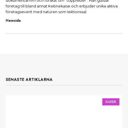
dokumentärfilm och forskat om ”toppfeber”. Han guidar
företag till bland annat Kebnekaise och erbjuder unika aktiva
företagsevent med naturen som lektionssal.
Hemsida
SENASTE ARTIKLARNA
GUIDE