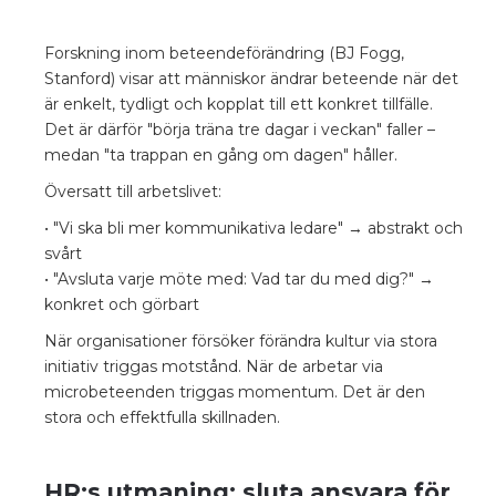
Forskning inom beteendeförändring (BJ Fogg,
Stanford) visar att människor ändrar beteende när det
är enkelt, tydligt och kopplat till ett konkret tillfälle.
Det är därför "börja träna tre dagar i veckan" faller –
medan "ta trappan en gång om dagen" håller.
Översatt till arbetslivet:
• "Vi ska bli mer kommunikativa ledare" → abstrakt och
svårt
• "Avsluta varje möte med: Vad tar du med dig?" →
konkret och görbart
När organisationer försöker förändra kultur via stora
initiativ triggas motstånd. När de arbetar via
microbeteenden triggas momentum. Det är den
stora och effektfulla skillnaden.
HR:s utmaning: sluta ansvara för