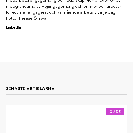
medarbetarengagemang och ledarskap. Hon är även en av
medgrundarna av HejEngagemang och brinner och arbetar
för ett mer engagerat och välmående arbetsliv varje dag.
Foto: Therese Öhrwall
LinkedIn
SENASTE ARTIKLARNA
GUIDE