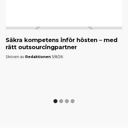
Säkra kompetens inför hösten – med
M
rätt outsourcingpartner
f
Skriven av
Redaktionen
5/8/26
Skr