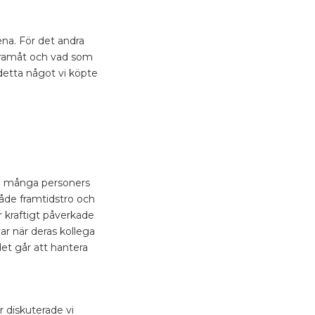
ena. För det andra
 framåt och vad som
detta något vi köpte
ra många personers
både framtidstro och
 kraftigt påverkade
var när deras kollega
det går att hantera
 diskuterade vi