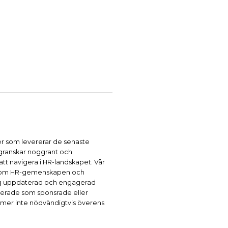
r som levererar de senaste
 granskar noggrant och
 att navigera i HR-landskapet. Vår
n inom HR-gemenskapen och
 dig uppdaterad och engagerad
kerade som sponsrade eller
mer inte nödvändigtvis överens