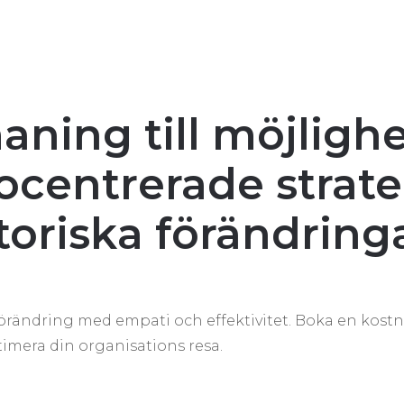
ning till möjlighe
centrerade strateg
toriska förändring
 förändring med empati och effektivitet. Boka en kost
timera din organisations resa.