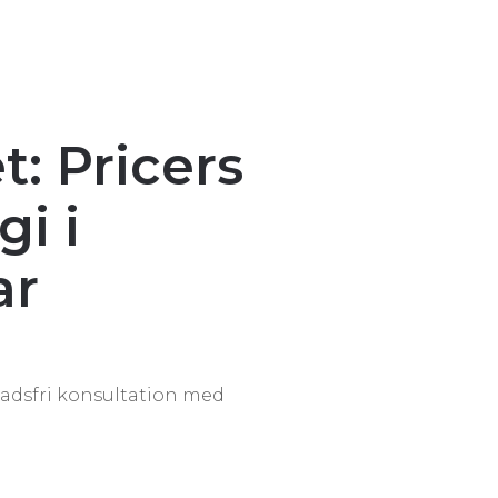
t: Pricers
i i
ar
nadsfri konsultation med