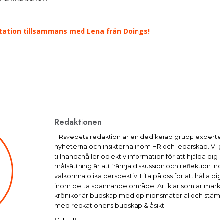
tation tillsammans med Lena från Doings!
Redaktionen
HRsvepets redaktion är en dedikerad grupp experte
nyheterna och insikterna inom HR och ledarskap. Vi
tillhandahåller objektiv information för att hjälpa dig
målsättning är att främja diskussion och reflektio
välkomna olika perspektiv. Lita på oss för att hålla
inom detta spännande område. Artiklar som är mar
krönikor är budskap med opinionsmaterial och stäm
med redkationens budskap & åsikt.