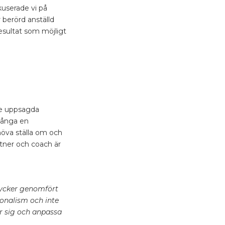
userade vi på
 berörd anställd
resultat som möjligt
 de uppsagda
 många en
höva ställa om och
rtner och coach är
 tycker genomfört
onalism och inte
er sig och anpassa