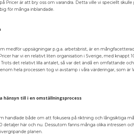
på Pricer är att bry oss om varandra. Detta ville vi speciellt skull
bbig för många inblandade.
a
om medför uppsägningar p.g.a. arbetsbrist, är en mångfacetter
icer har vi en relativt liten organisation i Sverige, med knappt 1
 Trots det relativt lilla antalet, så var det ändå en omfattande oc
genom hela processen tog vi avstamp i våra värderingar, som är
a hänsyn till i en omställningsprocess
em handlade både om att fokusera på riktning och långsiktiga må
00 detaljer här och nu. Dessutom fanns många olika intressen och
 övergripande planen.