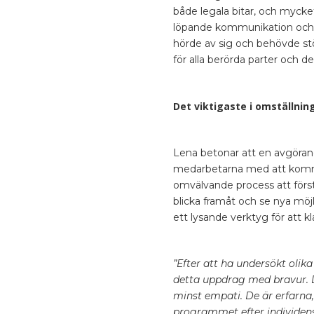
både legala bitar, och myck
löpande kommunikation och vi 
hörde av sig och behövde stöd
för alla berörda parter och d
Det viktigaste i omställnin
Lena betonar att en avgörand
medarbetarna med att komma v
omvälvande process att först 
blicka framåt och se nya möj
ett lysande verktyg för att
”Efter att ha undersökt olik
detta uppdrag med bravur. 
minst empati. De är erfarna,
programmet efter individens