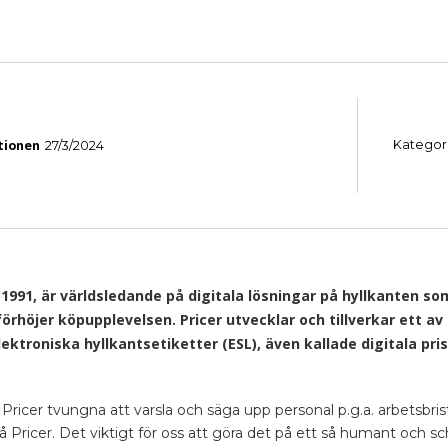
tionen
Kategor
27/3/2024
e 1991, är världsledande på digitala lösningar på hyllkanten s
förhöjer köpupplevelsen. Pricer utvecklar och tillverkar ett a
elektroniska hyllkantsetiketter (ESL), även kallade digitala pri
ricer tvungna att varsla och säga upp personal p.g.a. arbetsbris
å Pricer. Det viktigt för oss att göra det på ett så humant och s