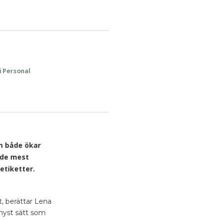
Personal
i
om både ökar
v de mest
setiketter.
t, berättar Lena
chyst sätt som