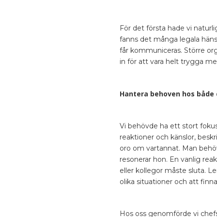
För det första hade vi natur
fanns det många legala hänsy
får kommuniceras. Större org
in för att vara helt trygga med
Hantera behoven hos både 
Vi behövde ha ett stort fok
reaktioner och känslor, beskr
oro om vartannat. Man behöve
resonerar hon. En vanlig reakt
eller kollegor måste sluta. L
olika situationer och att finn
Hos oss genomförde vi chefs