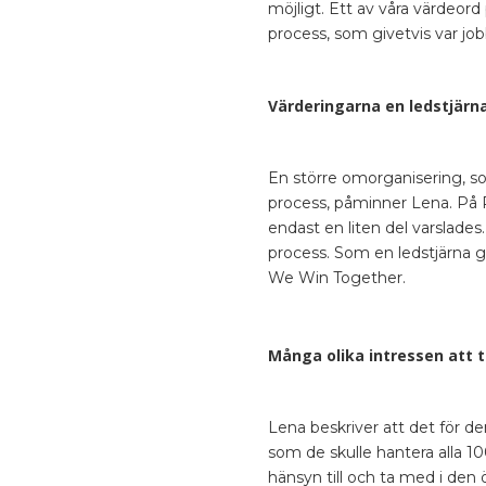
möjligt. Ett av våra värdeord 
process, som givetvis var jo
Värderingarna en ledstjärn
En större omorganisering, s
process, påminner Lena. På Pr
endast en liten del varslades.
process. Som en ledstjärna 
We Win Together.
Många olika intressen att t
Lena beskriver att det för d
som de skulle hantera alla 1
hänsyn till och ta med i den