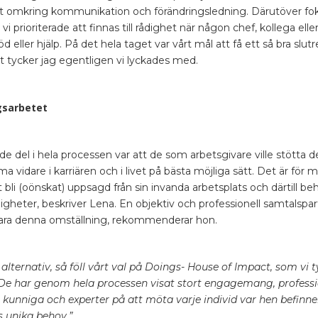
et omkring kommunikation och förändringsledning. Därutöver fok
prioriterade att finnas till rådighet när någon chef, kollega eller
 eller hjälp. På det hela taget var vårt mål att få ett så bra slut
et tycker jag egentligen vi lyckades med.
gsarbetet
e del i hela processen var att de som arbetsgivare ville stötta
idare i karriären och i livet på bästa möjliga sätt. Det är för
bli (oönskat) uppsagd från sin invanda arbetsplats och därtill be
ligheter, beskriver Lena. En objektiv och professionell samtalspa
 klara denna omställning, rekommenderar hon.
a alternativ, så föll vårt val på Doings- House of Impact, som vi
De har genom hela processen visat stort engagemang, professi
 kunniga och experter på att möta varje individ var hen befinn
 unika behov.”