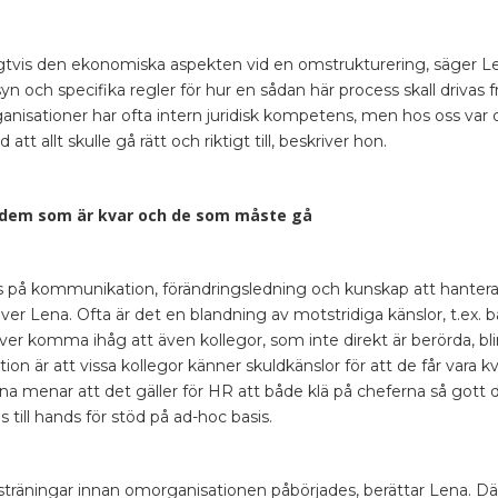
ligtvis den ekonomiska aspekten vid en omstrukturering, säger L
n och specifika regler för hur en sådan här process skall drivas
anisationer har ofta intern juridisk kompetens, men hos oss var 
 att allt skulle gå rätt och riktigt till, beskriver hon.
dem som är kvar och de som måste gå
us på kommunikation, förändringsledning och kunskap att hante
iver Lena. Ofta är det en blandning av motstridiga känslor, t.ex. 
r komma ihåg att även kollegor, som inte direkt är berörda, blir
ion är att vissa kollegor känner skuldkänslor för att de får vara k
ena menar att det gäller för HR att både klä på cheferna så gott 
as till hands för stöd på ad-hoc basis.
träningar innan omorganisationen påbörjades, berättar Lena. Där