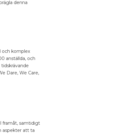
e prägla denna
ad och komplex
00 anställda, och
h tidskrävande
 We Dare, We Care,
l framåt, samtidigt
 aspekter att ta