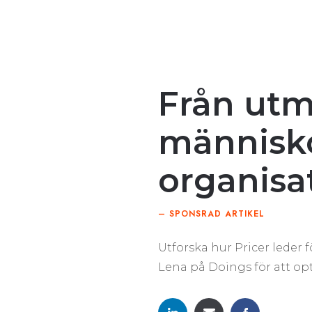
Från utma
människo
organisa
– SPONSRAD ARTIKEL
Utforska hur Pricer leder
Lena på Doings för att op