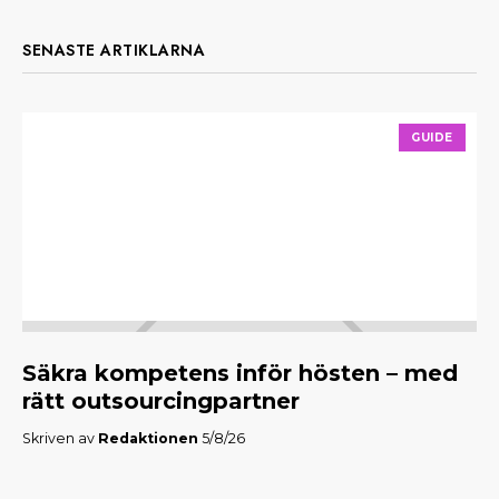
SENASTE ARTIKLARNA
GUIDE
Säkra kompetens inför hösten – med
M
rätt outsourcingpartner
f
Skriven av
Redaktionen
5/8/26
Skr