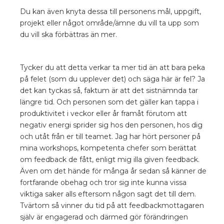
Du kan även knyta dessa till personens mål, uppgift,
projekt eller något område/ämne du vill ta upp som
du vill ska förbättras än mer.
Tycker du att detta verkar ta mer tid än att bara peka
på felet (som du upplever det) och säga här är fel? Ja
det kan tyckas så, faktum är att det sistnämnda tar
längre tid. Och personen som det gäller kan tappa i
produktivitet i veckor eller år framåt förutom att
negativ energi sprider sig hos den personen, hos dig
och utåt från er till teamet. Jag har hört personer på
mina workshops, kompetenta chefer som berättat
om feedback de fått, enligt mig illa given feedback.
Även om det hände för många år sedan så känner de
fortfarande obehag och tror sig inte kunna vissa
viktiga saker alls eftersom någon sagt det till dem.
Tvärtom så vinner du tid på att feedbackmottagaren
själv är engagerad och därmed gör förändringen