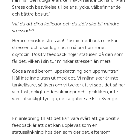
nämns i den tidigare artikeln av Amanda Ekman: ”Från
Stress och besvikelse till balans, lycka, välbefinnande
och bättre beslut.”
Vill du att dina kollegor och du själv ska bli mindre
stressade?
Beröm minskar stressen! Positiv feedback minskar
stressen och ökar lugn och må bra hormonet
oxytocin. Positiv feedback höjer statusen på den som
får det, vilken i sin tur minskar stressen än mera.
Gödsla med beröm, uppskattning och uppmuntran!
Håll inte inne utan ut med det. Vi människor är inte
tankeläsare, så även om vi tycker att vi sagt det så har
vi oftast, enligt undersökningar och i praktiken, inte
varit tillräckligt tydliga, detta gäller särskilt i Sverige.
En anledning till att det kan vara svårt att ge positiv
feedback är att det kan upplevas som en
statussänkning hos den som ger det, eftersom